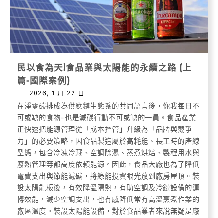
民以食為天!食品業與太陽能的永續之路 (上
篇-國際案例)
2026, 1 月 22 日
在淨零碳排成為供應鏈生態系的共同語言後，你我每日不
可或缺的食物-也是減碳行動不可或缺的一員。食品產業
正快速把能源管理從「成本控管」升級為「品牌與競爭
力」的必要策略，因食品製造屬於高耗能、長工時的產線
型態，包含冷凍冷藏、空調除濕、蒸煮烘焙、製程用水與
廢熱管理等都高度依賴能源。因此，食品大廠也為了降低
電費支出與節能減碳，將綠能投資眼光放到廠房屋頂。裝
設太陽能板後，有效降溫隔熱，有助空調及冷鏈設備的運
轉效能，減少空調支出，也有感降低常有高溫烹煮作業的
廠區溫度。裝設太陽能設備，對於食品業者來說無疑是廠