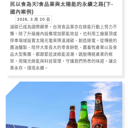
民以食為天!食品業與太陽能的永續之路(下-
國內案例)
2026, 3 月 20 日
減碳已成為國際顯學，台灣食品業亦在綠能行動上努力不
懈。除了升級廠內設備增加節能效益，也利用工廠屋頂或
停車場域設置太陽光電來降溫減碳、創造綠電。從傳統的
醬油釀製、陪伴大家長大的零食餅乾、農畜牧產業以及食
品大型集團，都跟緊這波綠能浪潮，跳脫傳統產業的框
架，用陽光綠能與科技管理，守護我們熟悉的味道，讓企
業永存，環境永續。