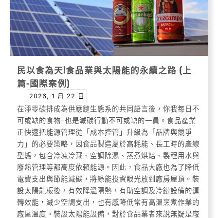
民以食為天!食品業與太陽能的永續之路 (上
篇-國際案例)
2026, 1 月 22 日
在淨零碳排成為供應鏈生態系的共同語言後，你我每日不
可或缺的食物-也是減碳行動不可或缺的一員。食品產業
正快速把能源管理從「成本控管」升級為「品牌與競爭
力」的必要策略，因食品製造屬於高耗能、長工時的產線
型態，包含冷凍冷藏、空調除濕、蒸煮烘焙、製程用水與
廢熱管理等都高度依賴能源。因此，食品大廠也為了降低
電費支出與節能減碳，將綠能投資眼光放到廠房屋頂。裝
設太陽能板後，有效降溫隔熱，有助空調及冷鏈設備的運
轉效能，減少空調支出，也有感降低常有高溫烹煮作業的
廠區溫度。裝設太陽能設備，對於食品業者來說無疑是廠