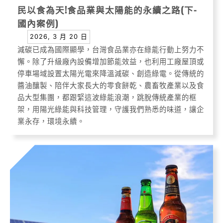
民以食為天!食品業與太陽能的永續之路(下-
國內案例)
2026, 3 月 20 日
減碳已成為國際顯學，台灣食品業亦在綠能行動上努力不
懈。除了升級廠內設備增加節能效益，也利用工廠屋頂或
停車場域設置太陽光電來降溫減碳、創造綠電。從傳統的
醬油釀製、陪伴大家長大的零食餅乾、農畜牧產業以及食
品大型集團，都跟緊這波綠能浪潮，跳脫傳統產業的框
架，用陽光綠能與科技管理，守護我們熟悉的味道，讓企
業永存，環境永續。