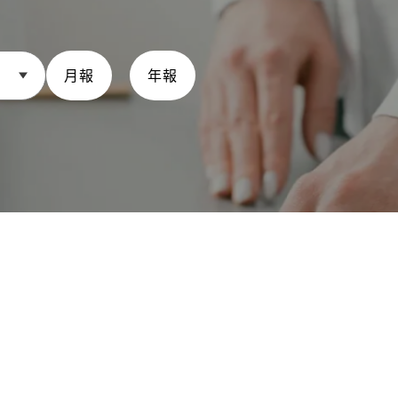
月報
年報