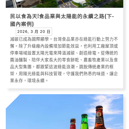
民以食為天!食品業與太陽能的永續之路(下-
國內案例)
2026, 3 月 20 日
減碳已成為國際顯學，台灣食品業亦在綠能行動上努力不
懈。除了升級廠內設備增加節能效益，也利用工廠屋頂或
停車場域設置太陽光電來降溫減碳、創造綠電。從傳統的
醬油釀製、陪伴大家長大的零食餅乾、農畜牧產業以及食
品大型集團，都跟緊這波綠能浪潮，跳脫傳統產業的框
架，用陽光綠能與科技管理，守護我們熟悉的味道，讓企
業永存，環境永續。