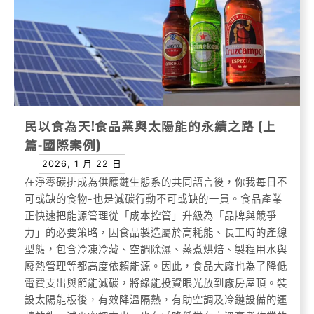
民以食為天!食品業與太陽能的永續之路 (上
篇-國際案例)
2026, 1 月 22 日
在淨零碳排成為供應鏈生態系的共同語言後，你我每日不
可或缺的食物-也是減碳行動不可或缺的一員。食品產業
正快速把能源管理從「成本控管」升級為「品牌與競爭
力」的必要策略，因食品製造屬於高耗能、長工時的產線
型態，包含冷凍冷藏、空調除濕、蒸煮烘焙、製程用水與
廢熱管理等都高度依賴能源。因此，食品大廠也為了降低
電費支出與節能減碳，將綠能投資眼光放到廠房屋頂。裝
設太陽能板後，有效降溫隔熱，有助空調及冷鏈設備的運