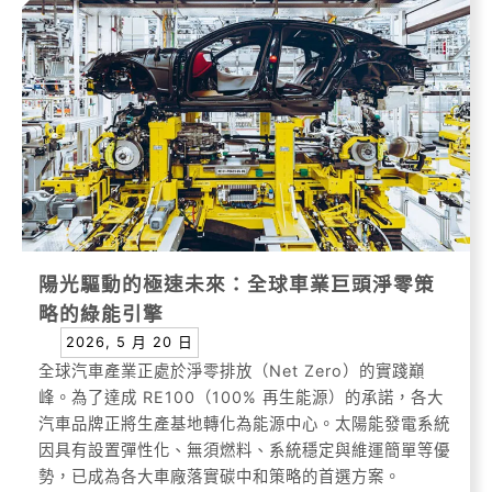
陽光驅動的極速未來：全球車業巨頭淨零策
略的綠能引擎
2026, 5 月 20 日
全球汽車產業正處於淨零排放（Net Zero）的實踐巔
峰。為了達成 RE100（100% 再生能源）的承諾，各大
汽車品牌正將生產基地轉化為能源中心。太陽能發電系統
因具有設置彈性化、無須燃料、系統穩定與維運簡單等優
勢，已成為各大車廠落實碳中和策略的首選方案。