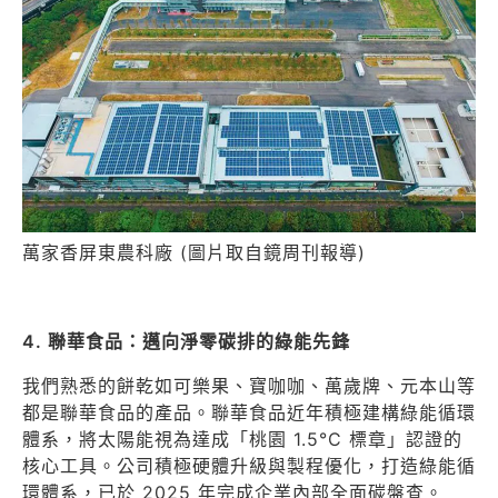
萬家香屏東農科廠 (圖片取自鏡周刊報導)
4. 聯華食品：邁向淨零碳排的綠能先鋒
我們熟悉的餅乾如可樂果、寶咖咖、萬歲牌、元本山等
都是聯華食品的產品。聯華食品近年積極建構綠能循環
體系，將太陽能視為達成「桃園 1.5°C 標章」認證的
核心工具。公司積極硬體升級與製程優化，打造綠能循
環體系，已於 2025 年完成企業內部全面碳盤查。