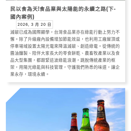
民以食為天!食品業與太陽能的永續之路(下-
國內案例)
2026, 3 月 20 日
減碳已成為國際顯學，台灣食品業亦在綠能行動上努力不
懈。除了升級廠內設備增加節能效益，也利用工廠屋頂或
停車場域設置太陽光電來降溫減碳、創造綠電。從傳統的
醬油釀製、陪伴大家長大的零食餅乾、農畜牧產業以及食
品大型集團，都跟緊這波綠能浪潮，跳脫傳統產業的框
架，用陽光綠能與科技管理，守護我們熟悉的味道，讓企
業永存，環境永續。