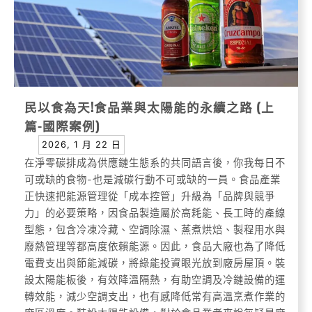
民以食為天!食品業與太陽能的永續之路 (上
篇-國際案例)
2026, 1 月 22 日
在淨零碳排成為供應鏈生態系的共同語言後，你我每日不
可或缺的食物-也是減碳行動不可或缺的一員。食品產業
正快速把能源管理從「成本控管」升級為「品牌與競爭
力」的必要策略，因食品製造屬於高耗能、長工時的產線
型態，包含冷凍冷藏、空調除濕、蒸煮烘焙、製程用水與
廢熱管理等都高度依賴能源。因此，食品大廠也為了降低
電費支出與節能減碳，將綠能投資眼光放到廠房屋頂。裝
設太陽能板後，有效降溫隔熱，有助空調及冷鏈設備的運
轉效能，減少空調支出，也有感降低常有高溫烹煮作業的