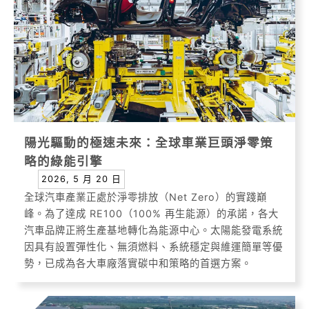
陽光驅動的極速未來：全球車業巨頭淨零策
略的綠能引擎
2026, 5 月 20 日
全球汽車產業正處於淨零排放（Net Zero）的實踐巔
峰。為了達成 RE100（100% 再生能源）的承諾，各大
汽車品牌正將生產基地轉化為能源中心。太陽能發電系統
因具有設置彈性化、無須燃料、系統穩定與維運簡單等優
勢，已成為各大車廠落實碳中和策略的首選方案。