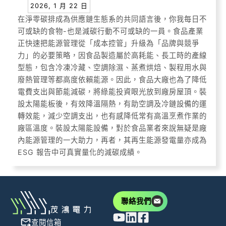
2026, 1 月 22 日
在淨零碳排成為供應鏈生態系的共同語言後，你我每日不
可或缺的食物-也是減碳行動不可或缺的一員。食品產業
正快速把能源管理從「成本控管」升級為「品牌與競爭
力」的必要策略，因食品製造屬於高耗能、長工時的產線
型態，包含冷凍冷藏、空調除濕、蒸煮烘焙、製程用水與
廢熱管理等都高度依賴能源。因此，食品大廠也為了降低
電費支出與節能減碳，將綠能投資眼光放到廠房屋頂。裝
設太陽能板後，有效降溫隔熱，有助空調及冷鏈設備的運
轉效能，減少空調支出，也有感降低常有高溫烹煮作業的
廠區溫度。裝設太陽能設備，對於食品業者來說無疑是廠
內能源管理的一大助力，再者，其再生能源發電量亦成為
ESG 報告中可真實量化的減碳成績。
聯絡我們
查閱信箱