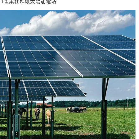
 1雀巢杜拜廠太陽能電站