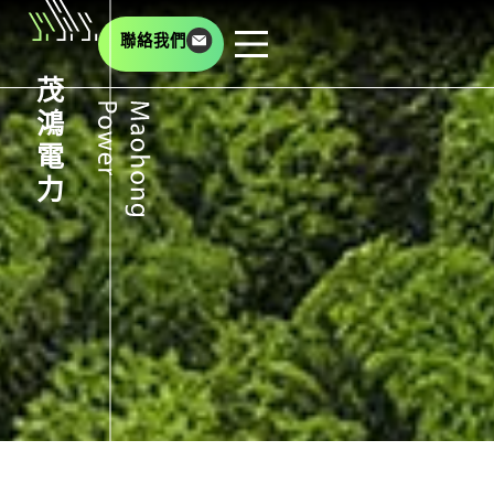
聯絡我們
茂
鴻
電
力