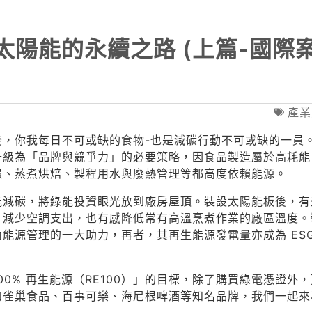
太陽能的永續之路 (上篇-國際
產業
後，你我每日不可或缺的食物-也是減碳行動不可或缺的一員
升級為「品牌與競爭力」的必要策略，因食品製造屬於高耗能
濕、蒸煮烘焙、製程用水與廢熱管理等都高度依賴能源。
能減碳，將綠能投資眼光放到廠房屋頂。裝設太陽能板後，有
，減少空調支出，也有感降低常有高溫烹煮作業的廠區溫度。
能源管理的一大助力，再者，其再生能源發電量亦成為 ESG
0% 再生能源（RE100）」的目標，除了購買綠電憑證外
如雀巢食品、百事可樂、海尼根啤酒等知名品牌，我們一起來