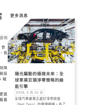
案
更多消息
要聞
。食
、長
效降
陽光驅動的極速未來：全
裝設
球車業巨頭淨零策略的綠
 報
能引擎
2026, 5 月 20 日
，更直
全球汽車產業正處於淨零排放
看看
（Net Zero）的實踐巔峰。為了