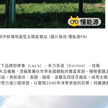
契作牧場地面型太陽能電站 (圖片取自:懂能源FB)
品牌如樂事（Lay’s）、多力多滋（Doritos）、桂格
當龐大且複雜，憑藉集團在世界各國據點的豐富資源，積極實踐
建設，例如南非、泰國、越南、波蘭及西班牙廠區
，
採用太陽
努力減少碳排放，以實現2040年淨零排放的目標，持續邁