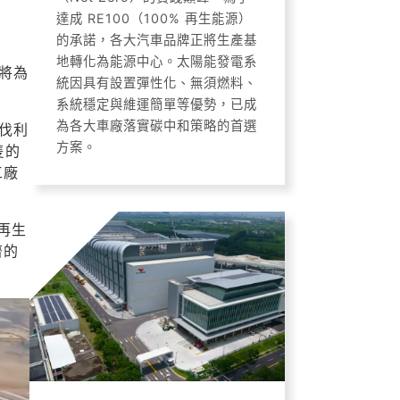
達成 RE100（100% 再生能源）
的承諾，各大汽車品牌正將生產基
地轉化為能源中心。太陽能發電系
將為
統因具有設置彈性化、無須燃料、
系統穩定與維運簡單等優勢，已成
為各大車廠落實碳中和策略的首選
伐利
方案。
隻的
工廠
再生
濟的