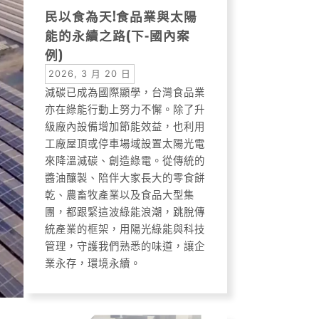
民以食為天!食品業與太陽
能的永續之路(下-國內案
例)
2026, 3 月 20 日
減碳已成為國際顯學，台灣食品業
亦在綠能行動上努力不懈。除了升
級廠內設備增加節能效益，也利用
工廠屋頂或停車場域設置太陽光電
來降溫減碳、創造綠電。從傳統的
醬油釀製、陪伴大家長大的零食餅
乾、農畜牧產業以及食品大型集
團，都跟緊這波綠能浪潮，跳脫傳
統產業的框架，用陽光綠能與科技
管理，守護我們熟悉的味道，讓企
業永存，環境永續。