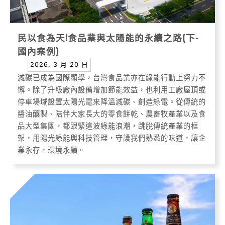
民以食為天!食品業與太陽能的永續之路(下-
國內案例)
2026, 3 月 20 日
減碳已成為國際顯學，台灣食品業亦在綠能行動上努力不
懈。除了升級廠內設備增加節能效益，也利用工廠屋頂或
停車場域設置太陽光電來降溫減碳、創造綠電。從傳統的
醬油釀製、陪伴大家長大的零食餅乾、農畜牧產業以及食
品大型集團，都跟緊這波綠能浪潮，跳脫傳統產業的框
架，用陽光綠能與科技管理，守護我們熟悉的味道，讓企
業永存，環境永續。