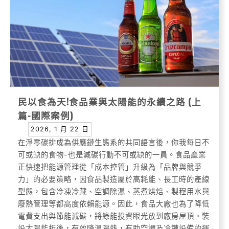
民以食為天!食品業與太陽能的永續之路 (上
篇-國際案例)
2026, 1 月 22 日
在淨零碳排成為供應鏈生態系的共同語言後，你我每日不
可或缺的食物-也是減碳行動不可或缺的一員。食品產業
正快速把能源管理從「成本控管」升級為「品牌與競爭
力」的必要策略，因食品製造屬於高耗能、長工時的產線
型態，包含冷凍冷藏、空調除濕、蒸煮烘焙、製程用水與
廢熱管理等都高度依賴能源。因此，食品大廠也為了降低
電費支出與節能減碳，將綠能投資眼光放到廠房屋頂。裝
設太陽能板後，有效降溫隔熱，有助空調及冷鏈設備的運