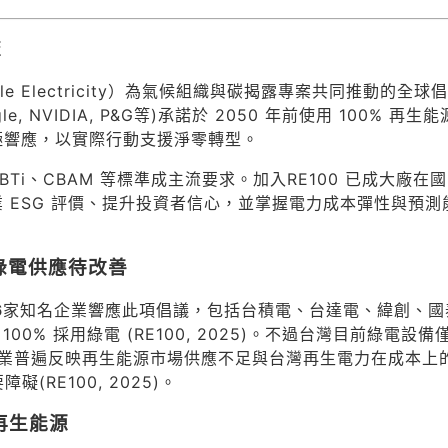
流
ewable Electricity）為氣候組織與碳揭露專案共同推動的全球倡
le, NVIDIA, P&G等)承諾於 2050 年前使用 100% 再生
極響應，以實際行動支援淨零轉型。
BTi、CBAM 等標準成主流要求。加入RE100 已成大廠在
 ESG 評價、提升投資者信心，並掌握電力成本彈性與預測
，綠電供應待改善
6
家知名企業響應此項倡議，包括台積電、台達電、緯創、國
0% 採用綠電 (RE100, 2025)。不過台灣目前綠電設備
5)。企業普遍反映再生能源市場供應不足與台灣再生電力在成本上
(RE100, 2025)。
再生能源