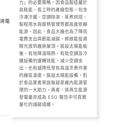
力」的必要策略，因食品製造屬於
高耗能、長工時的產線型態，包含
冷凍冷藏、空調除濕、蒸煮烘焙、
鴻電
製程用水與廢熱管理等都高度依賴
能源。因此，食品大廠也為了降低
電費支出與節能減碳，將綠能投資
眼光放到廠房屋頂。裝設太陽能板
後，有效降溫隔熱，有助空調及冷
鏈設備的運轉效能，減少空調支
出，也有感降低常有高溫烹煮作業
的廠區溫度。裝設太陽能設備，對
於食品業者來說無疑是廠內能源管
理的一大助力，再者，其再生能源
發電量亦成為 ESG 報告中可真實
量化的減碳成績。