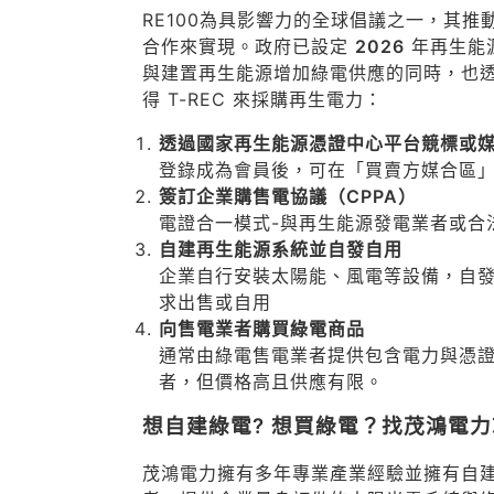
RE100為具影響力的全球倡議之一，其推
合作來實現。政府已設定
2026
年再生能源
與建置再生能源增加綠電供應的同時，也透過
得 T-REC 來採購再生電力：
透過國家再生能源憑證中心平台競標或
登錄成為會員後，可在「買賣方媒合區」自
簽訂企業購售電協議（CPPA）
電證合一模式-與再生能源發電業者或合法售
自建再生能源系統並自發自用
企業自行安裝太陽能、風電等設備，自發電後
求出售或自用
向售電業者購買綠電商品
通常由綠電售電業者提供包含電力與憑
者，但價格高且供應有限。
想自建綠電? 想買綠電？找茂鴻電
茂鴻電力擁有多年專業產業經驗並擁有自