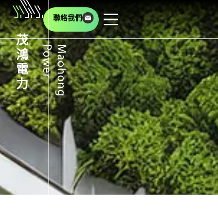
聯絡我們
茂
鴻
電
力