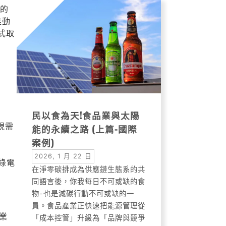
者的
推動
式取
民以食為天!食品業與太陽
視需
能的永續之路 (上篇-國際
案例)
2026, 1 月 22 日
綠電
在淨零碳排成為供應鏈生態系的共
同語言後，你我每日不可或缺的食
物-也是減碳行動不可或缺的一
員。食品產業正快速把能源管理從
業
「成本控管」升級為「品牌與競爭