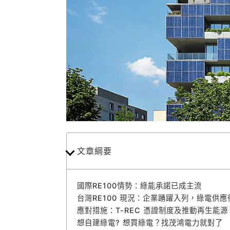
文章綱要
國際RE100情勢：綠能承諾已成主流
台灣RE100 現況：企業踴躍入列，綠電供應
應對措施：T-REC 憑證制度及推動再生能源
想自建綠電? 想買綠電？找茂鴻電力就對了