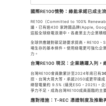
國際RE100情勢：綠能承諾已成主
RE100（Committed to 100% Ren
議，已有逾430 家跨國品牌(Apple, Goog
這股全球綠電浪潮中，各產業主力企業積
全球供應鏈對碳足跡要求提高，RE100、S
場生存的基本條件。使用綠電更可強化企業
力。
台灣RE100 現況：企業踴躍入列
台灣RE100會員數累計至2024年底已有
3
控、台灣大哥大等，承諾2050或更早達成 10
總發電量約 9.5% (遠見ESG，202
爭力不足，成為台灣RE100成員面臨的主要障礙
應對措施：T-REC 憑證制度及推動