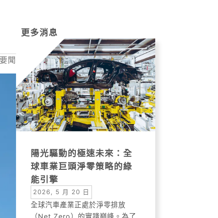
更多消息
要聞
陽光驅動的極速未來：全
球車業巨頭淨零策略的綠
能引擎
2026, 5 月 20 日
全球汽車產業正處於淨零排放
（Net Zero）的實踐巔峰。為了