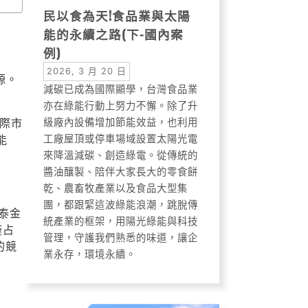
民以食為天!食品業與太陽
能的永續之路(下-國內案
例)
2026, 3 月 20 日
能源。
減碳已成為國際顯學，台灣食品業
亦在綠能行動上努力不懈。除了升
國際市
級廠內設備增加節能效益，也利用
能
工廠屋頂或停車場域設置太陽光電
來降溫減碳、創造綠電。從傳統的
醬油釀製、陪伴大家長大的零食餅
乾、農畜牧產業以及食品大型集
團，都跟緊這波綠能浪潮，跳脫傳
泰金
統產業的框架，用陽光綠能與科技
僅占
管理，守護我們熟悉的味道，讓企
的競
業永存，環境永續。