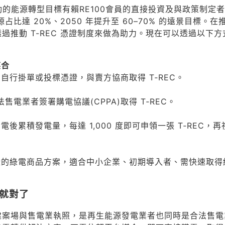
動的能源轉型目標有賴RE100會員的直接投資及與政策制定
占比達 20%、2050 年提升至 60–70% 的遠景目標。在
推動 T-REC 憑證制度來做為助力。現在可以透過以下方
媒合
行掛單或投標憑證，與賣方協商取得 T‑REC。
電業者簽署購電協議(CPPA)取得 T‑REC。
累積發電量，每達 1,000 度即可申領一張 T‑REC，再
證的綠電商品方案，適合中小企業、初期導入者、需快速取得
力就對了
建案場與售電業執照，是再生能源發電業者也同時是合法售電