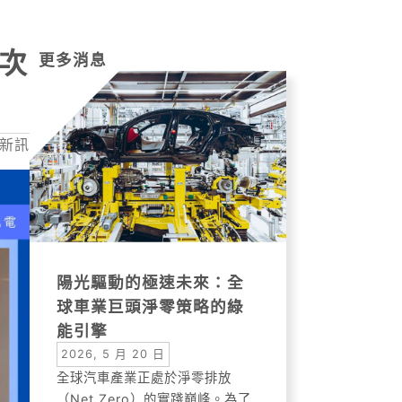
再次
更多消息
新訊
陽光驅動的極速未來：全
球車業巨頭淨零策略的綠
能引擎
2026, 5 月 20 日
全球汽車產業正處於淨零排放
（Net Zero）的實踐巔峰。為了