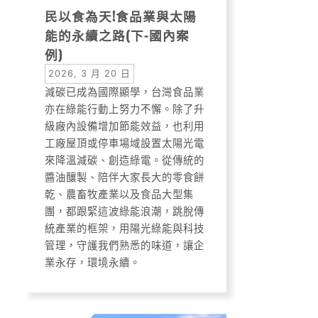
民以食為天!食品業與太陽
能的永續之路(下-國內案
例)
2026, 3 月 20 日
減碳已成為國際顯學，台灣食品業
亦在綠能行動上努力不懈。除了升
級廠內設備增加節能效益，也利用
工廠屋頂或停車場域設置太陽光電
來降溫減碳、創造綠電。從傳統的
醬油釀製、陪伴大家長大的零食餅
乾、農畜牧產業以及食品大型集
團，都跟緊這波綠能浪潮，跳脫傳
統產業的框架，用陽光綠能與科技
管理，守護我們熟悉的味道，讓企
業永存，環境永續。