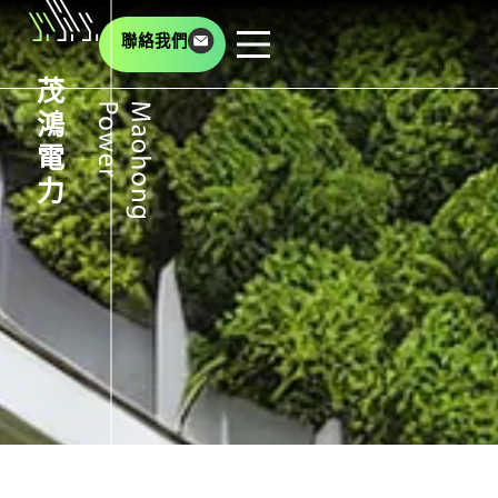
聯絡我們
茂
鴻
電
力