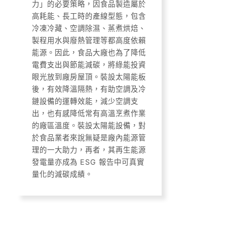
力」的必要策略，因食品製造屬於
高耗能、長工時的產線型態，包含
冷凍冷藏、空調除濕、蒸煮烘焙、
製程用水與廢熱管理等都高度依賴
能源。因此，食品大廠也為了降低
電費支出與節能減碳，將綠能投資
眼光放到廠房屋頂。裝設太陽能板
後，有效降溫隔熱，有助空調及冷
鏈設備的運轉效能，減少空調支
出，也有感降低常有高溫烹煮作業
的廠區溫度。裝設太陽能設備，對
於食品業者來說無疑是廠內能源管
理的一大助力，再者，其再生能源
發電量亦成為 ESG 報告中可真實
量化的減碳成績。