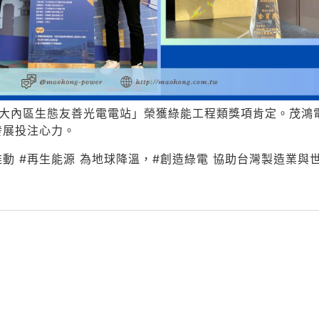
市大內區生態友善光電電站」榮獲綠能工程類獎項肯定。茂鴻
發展投注心力。
動 #再生能源 為地球降溫，#創造綠電 協助台灣製造業與