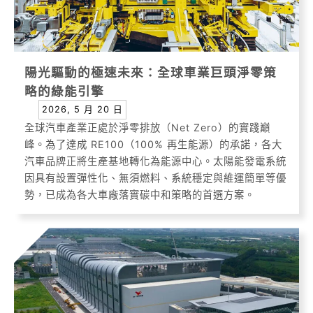
陽光驅動的極速未來：全球車業巨頭淨零策
略的綠能引擎
2026, 5 月 20 日
全球汽車產業正處於淨零排放（Net Zero）的實踐巔
峰。為了達成 RE100（100% 再生能源）的承諾，各大
汽車品牌正將生產基地轉化為能源中心。太陽能發電系統
因具有設置彈性化、無須燃料、系統穩定與維運簡單等優
勢，已成為各大車廠落實碳中和策略的首選方案。