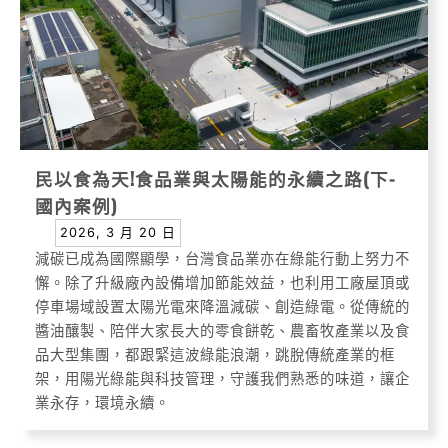
民以食為天!食品業與太陽能的永續之路(下-
國內案例)
2026, 3 月 20 日
減碳已成為國際顯學，台灣食品業亦在綠能行動上努力不
懈。除了升級廠內設備增加節能效益，也利用工廠屋頂或
停車場域設置太陽光電來降溫減碳、創造綠電。從傳統的
醬油釀製、陪伴大家長大的零食餅乾、農畜牧產業以及食
品大型集團，都跟緊這波綠能浪潮，跳脫傳統產業的框
架，用陽光綠能與科技管理，守護我們熟悉的味道，讓企
業永存，環境永續。