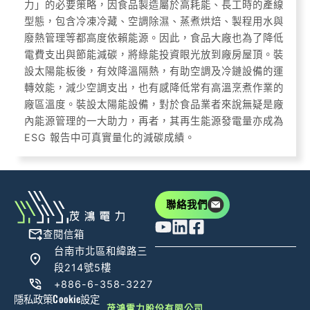
力」的必要策略，因食品製造屬於高耗能、長工時的產線
型態，包含冷凍冷藏、空調除濕、蒸煮烘焙、製程用水與
廢熱管理等都高度依賴能源。因此，食品大廠也為了降低
電費支出與節能減碳，將綠能投資眼光放到廠房屋頂。裝
設太陽能板後，有效降溫隔熱，有助空調及冷鏈設備的運
轉效能，減少空調支出，也有感降低常有高溫烹煮作業的
廠區溫度。裝設太陽能設備，對於食品業者來說無疑是廠
內能源管理的一大助力，再者，其再生能源發電量亦成為
ESG 報告中可真實量化的減碳成績。
聯絡我們
查閱信箱
台南市北區和緯路三
段214號5樓
+886-6-358-3227
隱私政策
Cookie設定
茂鴻電力股份有限公司