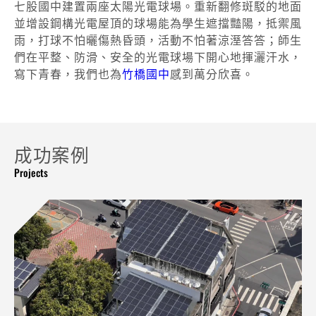
七股國中建置兩座太陽光電球場。重新翻修斑駁的地面
並增設鋼構光電屋頂的球場能為學生遮擋豔陽，抵禦風
雨，打球不怕曬傷熱昏頭，活動不怕著涼溼答答；師生
們在平整、防滑、安全的光電球場下開心地揮灑汗水，
寫下青春，我們也為
竹橋國中
感到萬分欣喜。
成功案例
Projects