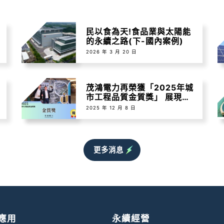
車
民以食為天!食品業與太陽能
的永續之路(下-國內案例)
2026 年 3 月 20 日
茂鴻電力再榮獲「2025年城
鍵
市工程品質金質獎」 展現綠
能工程專業實力
2025 年 12 月 8 日
更多消息
應用
永續經營