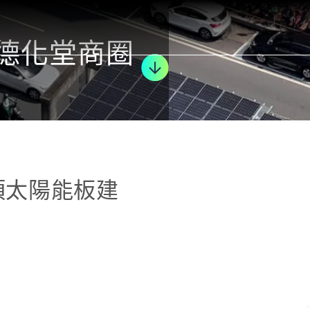
 德化堂商圈
頂太陽能板建