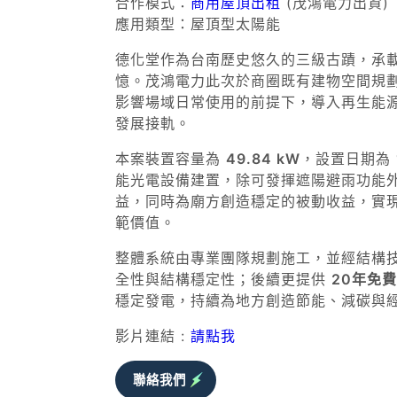
合作模式：
商用屋頂出租
(茂鴻電力出資)
應用類型：屋頂型太陽能
德化堂作為台南歷史悠久的三級古蹟，承
憶。茂鴻電力此次於商圈既有建物空間規
影響場域日常使用的前提下，導入再生能
發展接軌。
本案裝置容量為
49.84 kW
，設置日期為
能光電設備建置，除可發揮遮陽避雨功能
益，同時為廟方創造穩定的被動收益，實
範價值。
整體系統由專業團隊規劃施工，並經結構
全性與結構穩定性；後續更提供
20年免
穩定發電，持續為地方創造節能、減碳與
影片連結 :
請點我
聯絡我們