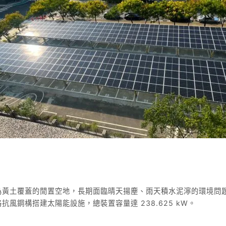
為黃土覆蓋的閒置空地，長期面臨晴天揚塵、雨天積水泥濘的環境問題
風鋼構搭建太陽能設施，總裝置容量達 238.625 kW。